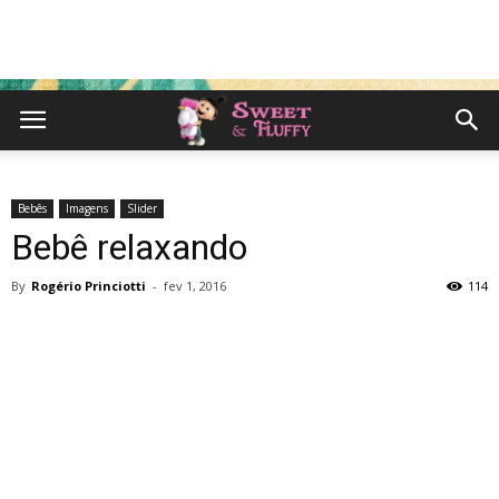
Bebês
Imagens
Slider
Bebê relaxando
By
Rogério Princiotti
-
fev 1, 2016
114