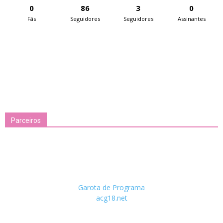
0
86
3
0
Fãs
Seguidores
Seguidores
Assinantes
Parceiros
Garota de Programa
acg18.net