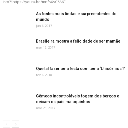
isto?! https://youtu.be/mnfsXsC6A6E
As fontes mais lindas e surpreendentes do
mundo
jun 6, 2017
Brasileira mostra a felicidade de ser mamãe
mar 13, 2017
Que tal fazer uma festa com tema ‘Unicórnios’?
fev 6, 2018
Gêmeos incontroláveis fogem dos berços e
deixam os pais maluquinhos
mar 21, 2017