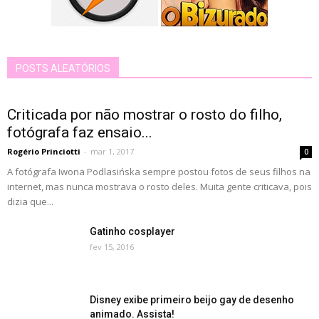
POSTS ALEATÓRIOS
Criticada por não mostrar o rosto do filho,
fotógrafa faz ensaio...
Rogério Princiotti
-
mar 1, 2017
0
A fotógrafa Iwona Podlasińska sempre postou fotos de seus filhos na
internet, mas nunca mostrava o rosto deles. Muita gente criticava, pois
dizia que...
Gatinho cosplayer
fev 15, 2016
Disney exibe primeiro beijo gay de desenho
animado. Assista!