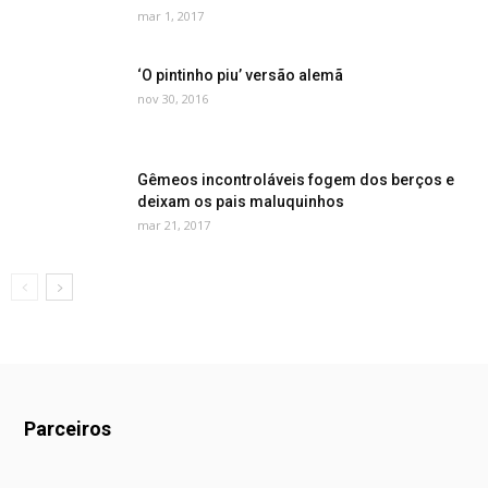
mar 1, 2017
‘O pintinho piu’ versão alemã
nov 30, 2016
Gêmeos incontroláveis fogem dos berços e
deixam os pais maluquinhos
mar 21, 2017
Parceiros