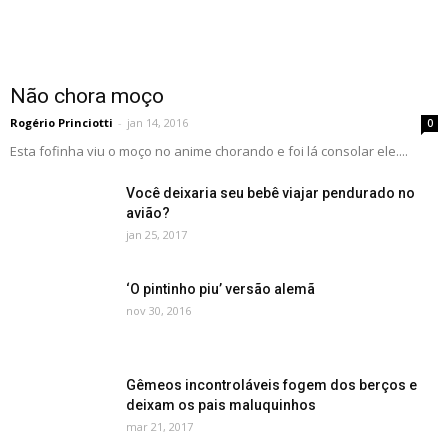
Não chora moço
Rogério Princiotti
-
jan 14, 2016
0
Esta fofinha viu o moço no anime chorando e foi lá consolar ele....
Você deixaria seu bebê viajar pendurado no
avião?
jan 25, 2017
‘O pintinho piu’ versão alemã
nov 30, 2016
Gêmeos incontroláveis fogem dos berços e
deixam os pais maluquinhos
mar 21, 2017