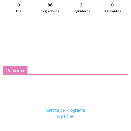
0
86
3
0
Fãs
Seguidores
Seguidores
Assinantes
Parceiros
Garota de Programa
acg18.net