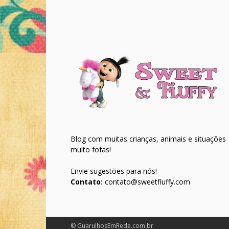
Blog com muitas crianças, animais e situações
muito fofas!
Envie sugestões para nós!
Contato:
contato@sweetfluffy.com
© GuarulhosEmRede.com.br