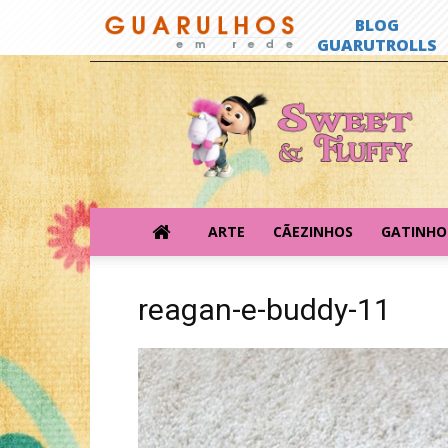
Sweet
&
Fluffy
ARTE
CÃEZINHOS
GATINHO
reagan-e-buddy-11