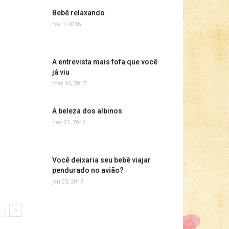
Bebê relaxando
fev 1, 2016
A entrevista mais fofa que você
já viu
mar 16, 2017
A beleza dos albinos
nov 21, 2016
Você deixaria seu bebê viajar
pendurado no avião?
jan 25, 2017