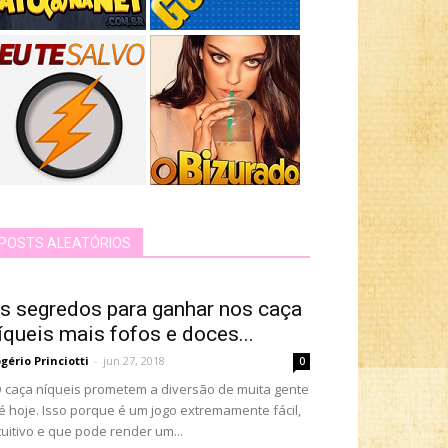
POSTS ALEATÓRIOS
s segredos para ganhar nos caça
íqueis mais fofos e doces...
gério Princiotti
-
jun 27, 2018
0
caça níqueis prometem a diversão de muita gente
é hoje. Isso porque é um jogo extremamente fácil,
tuitivo e que pode render um...