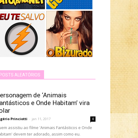
POSTS ALEATÓRIOS
ersonagem de ‘Animais
antásticos e Onde Habitam’ vira
olar
gério Princiotti
-
jan 11, 2017
0
em assistiu ao filme 'Animais Fantásticos e Onde
bitam' devem ter adorado, assim como eu.