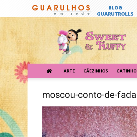
Sweet
&
Fluffy
ARTE
CÃEZINHOS
GATINHO
moscou-conto-de-fada