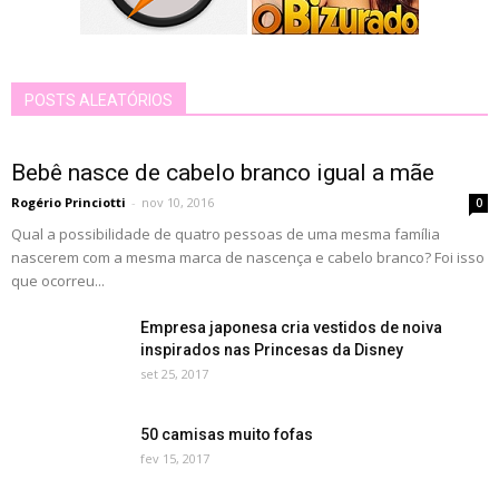
POSTS ALEATÓRIOS
Bebê nasce de cabelo branco igual a mãe
Rogério Princiotti
-
nov 10, 2016
0
Qual a possibilidade de quatro pessoas de uma mesma família
nascerem com a mesma marca de nascença e cabelo branco? Foi isso
que ocorreu...
Empresa japonesa cria vestidos de noiva
inspirados nas Princesas da Disney
set 25, 2017
50 camisas muito fofas
fev 15, 2017