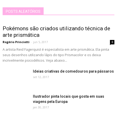
POSTS ALEATÓRIOS
Pokémons são criados utilizando técnica de
arte prismática
Rogério Princiotti
-
jun 5, 2017
0
A artista Reid Fagerquist é especialista em arte prismática. Ela pinta
seus desenhos utilizando lápis do tipo Prismacolor e os deixa
incrivelmente psicodélicos. Veja abaixo...
Ideias criativas de comedouros para pássaros
set 12, 2017
Ilustrador pinta locais que gosta em suas
viagens pela Europa
jan 30, 2017