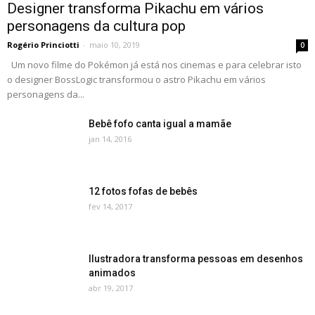
Designer transforma Pikachu em vários
personagens da cultura pop
Rogério Princiotti
-
maio 10, 2019
0
Um novo filme do Pokémon já está nos cinemas e para celebrar isto
o designer BossLogic transformou o astro Pikachu em vários
personagens da...
Bebê fofo canta igual a mamãe
jan 14, 2016
12 fotos fofas de bebês
fev 14, 2017
Ilustradora transforma pessoas em desenhos
animados
abr 19, 2017