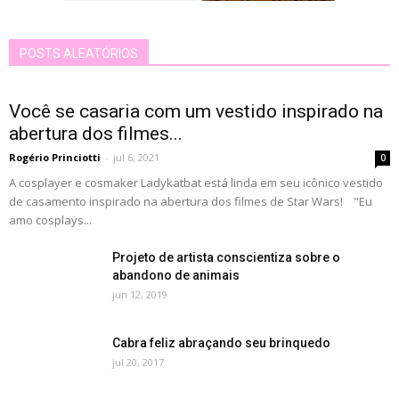
POSTS ALEATÓRIOS
Você se casaria com um vestido inspirado na
abertura dos filmes...
Rogério Princiotti
-
jul 6, 2021
0
A cosplayer e cosmaker Ladykatbat está linda em seu icônico vestido
de casamento inspirado na abertura dos filmes de Star Wars! "Eu
amo cosplays...
Projeto de artista conscientiza sobre o
abandono de animais
jun 12, 2019
Cabra feliz abraçando seu brinquedo
jul 20, 2017