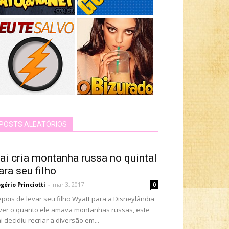
POSTS ALEATÓRIOS
ai cria montanha russa no quintal
ara seu filho
gério Princiotti
-
mar 3, 2017
0
pois de levar seu filho Wyatt para a Disneylândia
ver o quanto ele amava montanhas russas, este
i decidiu recriar a diversão em...