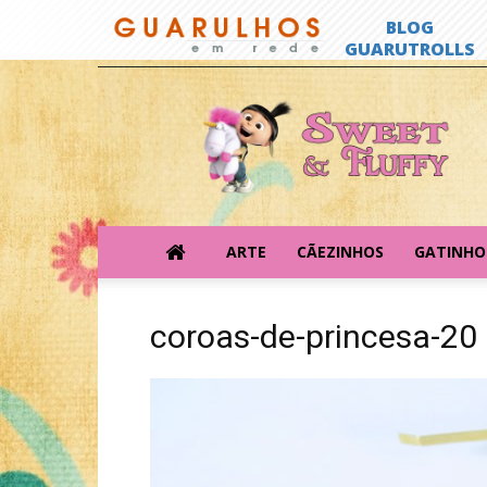
Sweet
&
Fluffy
ARTE
CÃEZINHOS
GATINHO
coroas-de-princesa-20