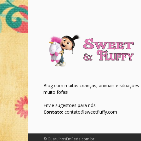
Blog com muitas crianças, animais e situações
muito fofas!
Envie sugestões para nós!
Contato:
contato@sweetfluffy.com
© GuarulhosEmRede.com.br