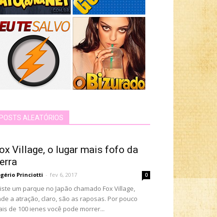
POSTS ALEATÓRIOS
ox Village, o lugar mais fofo da
erra
gério Princiotti
-
fev 6, 2017
0
iste um parque no Japão chamado Fox Village,
de a atração, claro, são as raposas. Por pouco
is de 100 ienes você pode morrer...