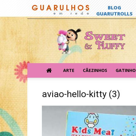
Sweet
&
Fluffy
ARTE
CÃEZINHOS
GATINHO
aviao-hello-kitty (3)