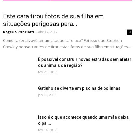
Este cara tirou fotos de sua filha em
situações perigosas para...
Rogério Princiotti
-
abr 17, 2017
0
Como fazer a vovó ter um ataque cardíaco? Foi isso que Stephen
Crowley pensou antes de tirar estas fotos de sua filha em situações...
É possível construir novas estradas sem afetar
os animais da região?
fev 21, 2017
Gatinho se diverte em piscina de bolinhas
jan 12, 2016
Isso é o que acontece quando uma mãe deixa
o pai...
fev 14, 2017