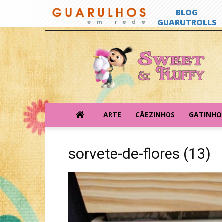
Sweet
&
Fluffy
ARTE
CÃEZINHOS
GATINHO
sorvete-de-flores (13)