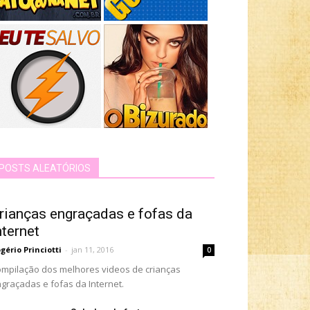
POSTS ALEATÓRIOS
rianças engraçadas e fofas da
nternet
gério Princiotti
-
jan 11, 2016
0
mpilação dos melhores videos de crianças
graçadas e fofas da Internet.