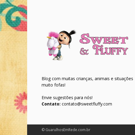
Blog com muitas crianças, animais e situações
muito fofas!
Envie sugestões para nós!
Contato:
contato@sweetfluffy.com
© GuarulhosEmRede.com.br