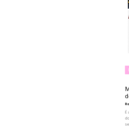
M
d
Ro
É 
do
se