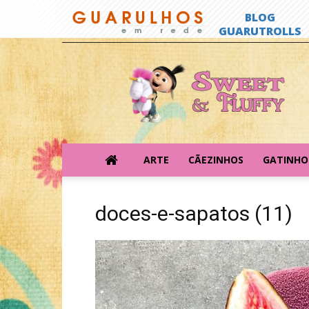
Sweet
&
Fluffy
ARTE
CÃEZINHOS
GATINHO
doces-e-sapatos (11)