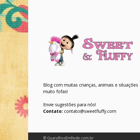
Blog com muitas crianças, animais e situações
muito fofas!
Envie sugestões para nós!
Contato:
contato@sweetfluffy.com
© GuarulhosEmRede.com.br