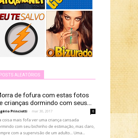
POSTS ALEATÓRIOS
orra de fofura com estas fotos
e crianças dormindo com seus...
gério Princiotti
-
mar 30, 2017
0
a coisa mais fofa ver uma criança cansada
rmindo com seu bichinho de estimação, mas claro,
mpre com a supervisão de um adulto... Uma...