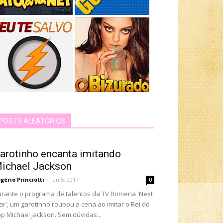
POSTS ALEATÓRIOS
arotinho encanta imitando
ichael Jackson
gério Princiotti
-
jan 5, 2017
0
rante o programa de talentos da TV Romena 'Next
ar', um garotinho roubou a cena ao imitar o Rei do
p Michael Jackson. Sem dúvidas...