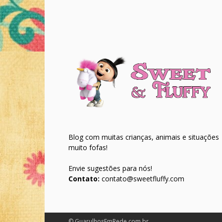
Blog com muitas crianças, animais e situações
muito fofas!
Envie sugestões para nós!
Contato:
contato@sweetfluffy.com
© GuarulhosEmRede.com.br