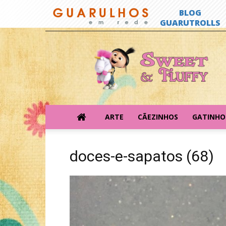
Sweet
&
Fluffy
ARTE
CÃEZINHOS
GATINHO
doces-e-sapatos (68)