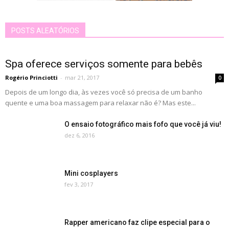
POSTS ALEATÓRIOS
Spa oferece serviços somente para bebês
Rogério Princiotti
-
mar 21, 2017
0
Depois de um longo dia, às vezes você só precisa de um banho
quente e uma boa massagem para relaxar não é? Mas este...
O ensaio fotográfico mais fofo que você já viu!
dez 6, 2016
Mini cosplayers
fev 3, 2017
Rapper americano faz clipe especial para o