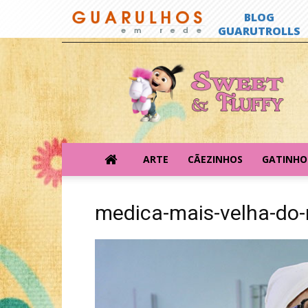
Sweet
&
Fluffy
ARTE
CÃEZINHOS
GATINHO
medica-mais-velha-do