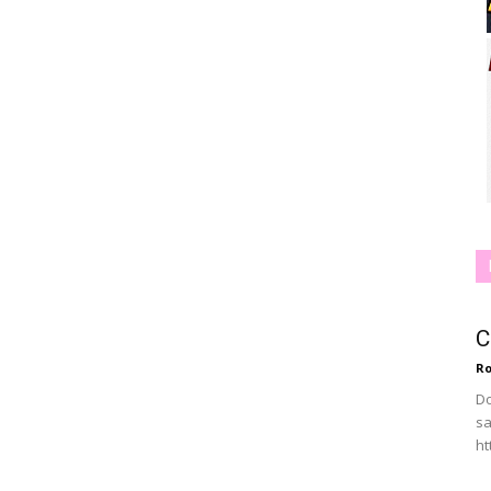
C
Ro
Do
sa
ht