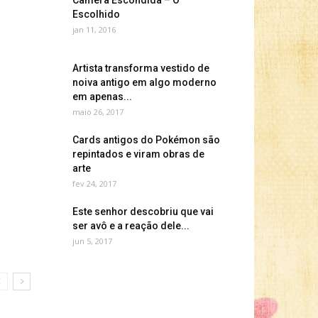
Câmera Escondida – O
Escolhido
jan 11, 2016
Artista transforma vestido de
noiva antigo em algo moderno
em apenas...
maio 26, 2017
Cards antigos do Pokémon são
repintados e viram obras de
arte
fev 24, 2017
Este senhor descobriu que vai
ser avô e a reação dele...
jun 5, 2017