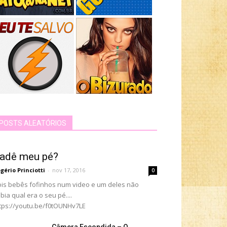
POSTS ALEATÓRIOS
adê meu pé?
gério Princiotti
-
nov 17, 2016
0
is bebês fofinhos num video e um deles não
bia qual era o seu pé....
tps://youtu.be/f0tOUNHv7LE