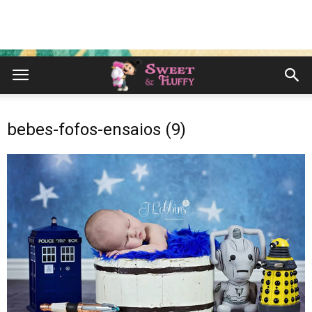
bebes-fofos-ensaios (9)