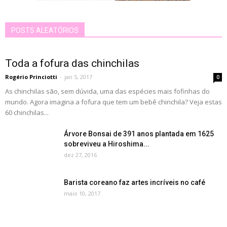
POSTS ALEATÓRIOS
Toda a fofura das chinchilas
Rogério Princiotti
-
jan 5, 2017
0
As chinchilas são, sem dúvida, uma das espécies mais fofinhas do
mundo. Agora imagina a fofura que tem um bebê chinchila? Veja estas
60 chinchilas...
Árvore Bonsai de 391 anos plantada em 1625
sobreviveu a Hiroshima...
dez 27, 2016
Barista coreano faz artes incríveis no café
maio 10, 2017