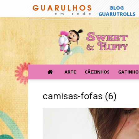
Sweet
&
Fluffy
ARTE
CÃEZINHOS
GATINHO
camisas-fofas (6)