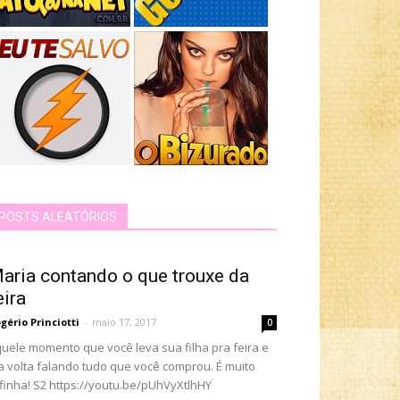
POSTS ALEATÓRIOS
aria contando o que trouxe da
eira
gério Princiotti
-
maio 17, 2017
0
uele momento que você leva sua filha pra feira e
a volta falando tudo que você comprou. É muito
finha! S2 https://youtu.be/pUhVyXtlhHY