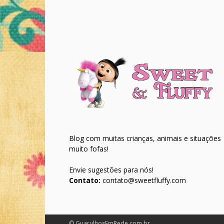
Blog com muitas crianças, animais e situações
muito fofas!
Envie sugestões para nós!
Contato:
contato@sweetfluffy.com
© GuarulhosEmRede.com.br