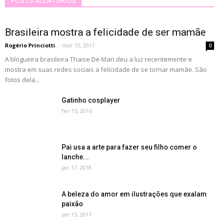
POSTS ALEATÓRIOS
Brasileira mostra a felicidade de ser mamãe
Rogério Princiotti
-
mar 13, 2017
0
A blogueira brasileira Thaise De Mari deu a luz recentemente e
mostra em suas redes sociais a felicidade de se tornar mamãe. São
fotos dela...
Gatinho cosplayer
fev 15, 2016
Pai usa a arte para fazer seu filho comer o
lanche...
jan 17, 2018
A beleza do amor em ilustrações que exalam
paixão
set 15, 2017