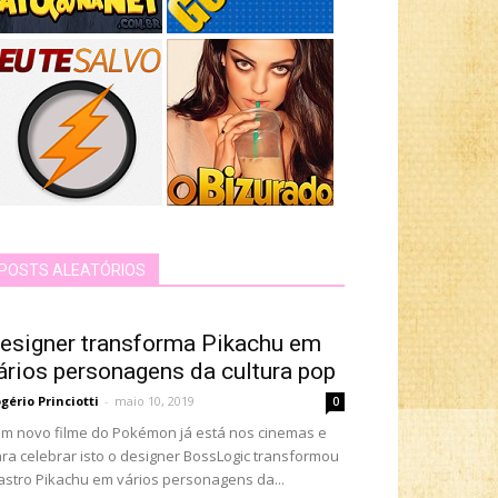
POSTS ALEATÓRIOS
esigner transforma Pikachu em
ários personagens da cultura pop
gério Princiotti
-
maio 10, 2019
0
 novo filme do Pokémon já está nos cinemas e
ra celebrar isto o designer BossLogic transformou
astro Pikachu em vários personagens da...