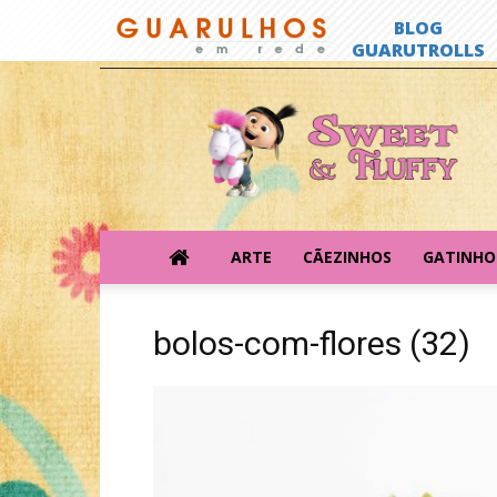
Sweet
&
Fluffy
ARTE
CÃEZINHOS
GATINHO
bolos-com-flores (32)