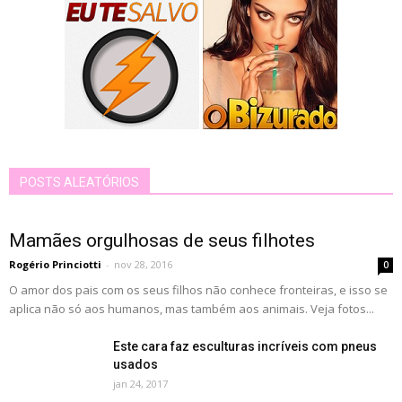
POSTS ALEATÓRIOS
Mamães orgulhosas de seus filhotes
Rogério Princiotti
-
nov 28, 2016
0
O amor dos pais com os seus filhos não conhece fronteiras, e isso se
aplica não só aos humanos, mas também aos animais. Veja fotos...
Este cara faz esculturas incríveis com pneus
usados
jan 24, 2017