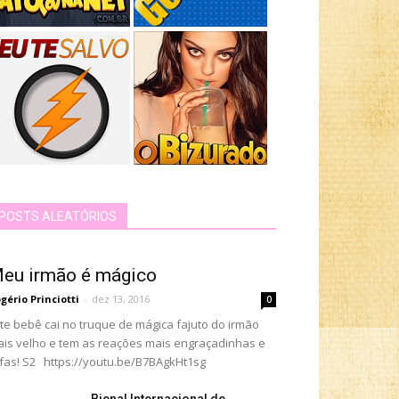
POSTS ALEATÓRIOS
eu irmão é mágico
gério Princiotti
-
dez 13, 2016
0
te bebê cai no truque de mágica fajuto do irmão
is velho e tem as reações mais engraçadinhas e
fas! S2 https://youtu.be/B7BAgkHt1sg