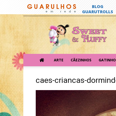
Sweet
&
Fluffy
ARTE
CÃEZINHOS
GATINHO
caes-criancas-dormind