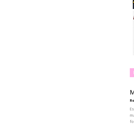
M
Ro
Es
ma
fo