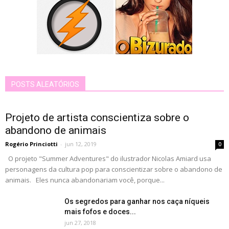
POSTS ALEATÓRIOS
Projeto de artista conscientiza sobre o
abandono de animais
Rogério Princiotti
-
jun 12, 2019
0
O projeto "Summer Adventures" do ilustrador Nicolas Amiard usa
personagens da cultura pop para conscientizar sobre o abandono de
animais. Eles nunca abandonariam você, porque...
Os segredos para ganhar nos caça níqueis
mais fofos e doces...
jun 27, 2018