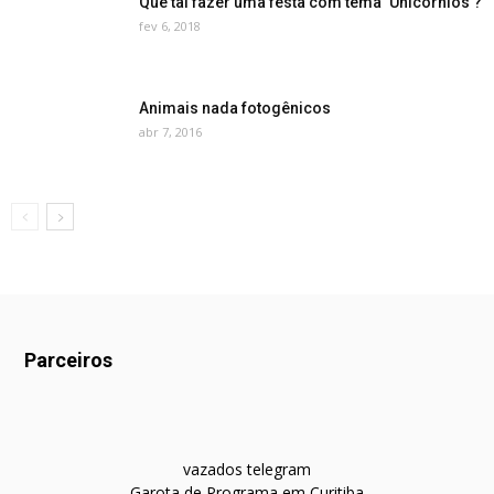
Que tal fazer uma festa com tema ‘Unicórnios’?
fev 6, 2018
Animais nada fotogênicos
abr 7, 2016
Parceiros
vazados telegram
Garota de Programa em Curitiba