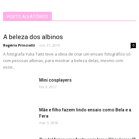
POSTS ALEATÓRIOS
A beleza dos albinos
Rogério Princiotti
-
nov 21, 2016
0
A fotógrafa Yulia Taits teve a ideia de criar um ensaio fotográfico só
com pessoas albinas, para mostrar a beleza delas, mesmo com
esse...
Mini cosplayers
fev 3, 2017
Mãe e filho fazem lindo ensaio como Bela e a
Fera
mar 3, 2018