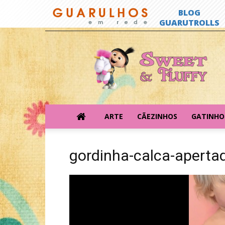
Sweet
&
Fluffy
ARTE
CÃEZINHOS
GATINHO
gordinha-calca-aperta