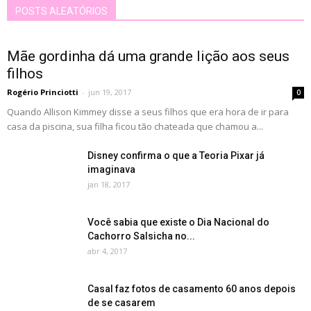
POSTS ALEATÓRIOS
Mãe gordinha dá uma grande lição aos seus
filhos
Rogério Princiotti
-
jun 19, 2017
0
Quando Allison Kimmey disse a seus filhos que era hora de ir para
casa da piscina, sua filha ficou tão chateada que chamou a...
Disney confirma o que a Teoria Pixar já
imaginava
jan 18, 2017
Você sabia que existe o Dia Nacional do
Cachorro Salsicha no...
abr 4, 2017
Casal faz fotos de casamento 60 anos depois
de se casarem