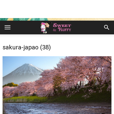
sakura-japao (38)