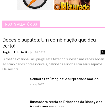
POSTS ALEATÓRIOS
Doces e sapatos: Um combinação que deu
certo!
Rogério Princiotti
-
jan 26, 2017
0
O chef de cozinha Tal Spiegel está fazendo sucesso nas redes sociais
ao combinar os doces incríveis, deliciosos e lindos com seus sapatos.
Ele sempre...
Senhora faz “mágica” e surpreende marido
abr 4, 2017
Ilustradora recria as Princesas da Disney e as
transforma em quase...