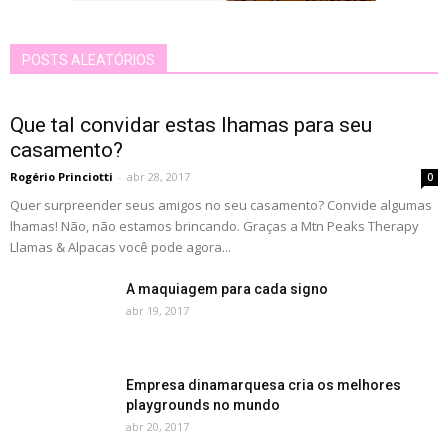
POSTS ALEATÓRIOS
Que tal convidar estas lhamas para seu
casamento?
Rogério Princiotti
-
abr 28, 2017
0
Quer surpreender seus amigos no seu casamento? Convide algumas
lhamas! Não, não estamos brincando. Graças a Mtn Peaks Therapy
Llamas & Alpacas você pode agora...
A maquiagem para cada signo
abr 19, 2017
Empresa dinamarquesa cria os melhores
playgrounds no mundo
abr 20, 2017