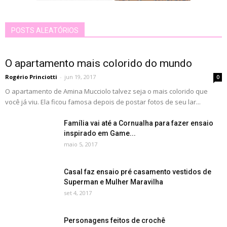
POSTS ALEATÓRIOS
O apartamento mais colorido do mundo
Rogério Princiotti
-
jun 19, 2017
0
O apartamento de Amina Mucciolo talvez seja o mais colorido que
você já viu. Ela ficou famosa depois de postar fotos de seu lar...
Família vai até a Cornualha para fazer ensaio
inspirado em Game...
maio 5, 2017
Casal faz ensaio pré casamento vestidos de
Superman e Mulher Maravilha
set 4, 2017
Personagens feitos de crochê