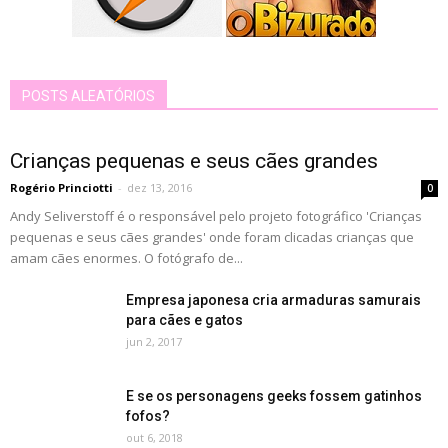
POSTS ALEATÓRIOS
Crianças pequenas e seus cães grandes
Rogério Princiotti
-
dez 13, 2016
0
Andy Seliverstoff é o responsável pelo projeto fotográfico 'Crianças
pequenas e seus cães grandes' onde foram clicadas crianças que
amam cães enormes. O fotógrafo de...
Empresa japonesa cria armaduras samurais
para cães e gatos
jun 2, 2017
E se os personagens geeks fossem gatinhos
fofos?
out 6, 2018