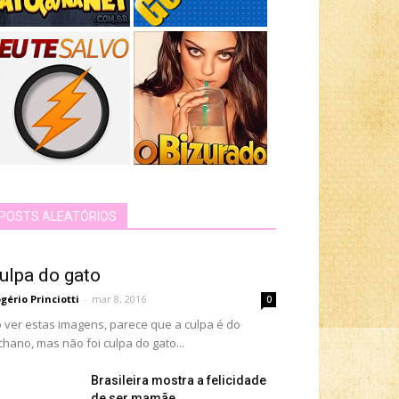
POSTS ALEATÓRIOS
ulpa do gato
gério Princiotti
-
mar 8, 2016
0
 ver estas imagens, parece que a culpa é do
chano, mas não foi culpa do gato...
Brasileira mostra a felicidade
de ser mamãe