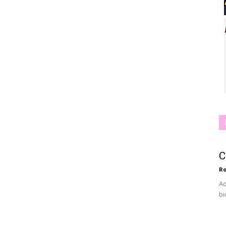
C
Ro
Ao
bi