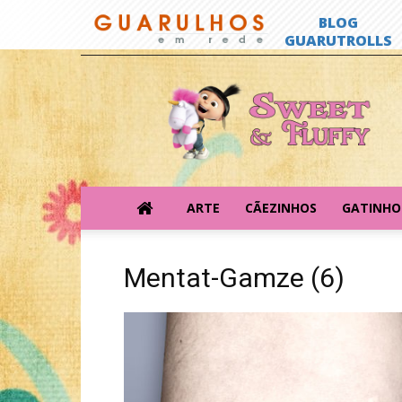
Sweet
&
Fluffy
ARTE
CÃEZINHOS
GATINHO
Mentat-Gamze (6)