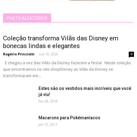
POSTS ALEATÓRIOS
Coleção transforma Vilãs das Disney em
bonecas lindas e elegantes
Rogério Princiotti
-
out 19, 2020
0
E chegou a vez das Vilãs da Disney fazerem a festa! Neste coleção
que encontramos no site shopDisney as Vilãs da Disney se
transformaram em...
Estes são os vestidos mais incríveis que você
já viu!
fev 28, 2018
Macarons para Pokémaníacos
jan 12, 2017