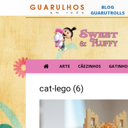
Sweet
&
Fluffy
ARTE
CÃEZINHOS
GATINHO
cat-lego (6)