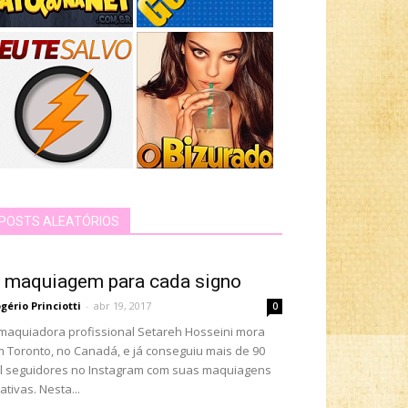
POSTS ALEATÓRIOS
 maquiagem para cada signo
gério Princiotti
-
abr 19, 2017
0
maquiadora profissional Setareh Hosseini mora
 Toronto, no Canadá, e já conseguiu mais de 90
l seguidores no Instagram com suas maquiagens
iativas. Nesta...