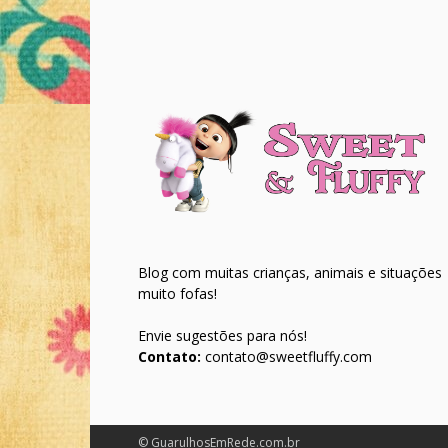
Blog com muitas crianças, animais e situações
muito fofas!
Envie sugestões para nós!
Contato:
contato@sweetfluffy.com
© GuarulhosEmRede.com.br