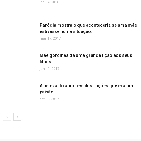
jan 14, 2016
Paródia mostra o que aconteceria se uma mãe
estivesse numa situação...
mar 17, 2017
Mãe gordinha dá uma grande lição aos seus
filhos
jun 19, 2017
A beleza do amor em ilustrações que exalam
paixão
set 15, 2017