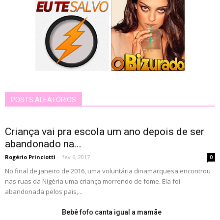
POSTS ALEATÓRIOS
Criança vai pra escola um ano depois de ser
abandonado na...
Rogério Princiotti
-
fev 6, 2017
0
No final de janeiro de 2016, uma voluntária dinamarquesa encontrou
nas ruas da Nigéria uma criança morrendo de fome. Ela foi
abandonada pelos pais,...
Bebê fofo canta igual a mamãe