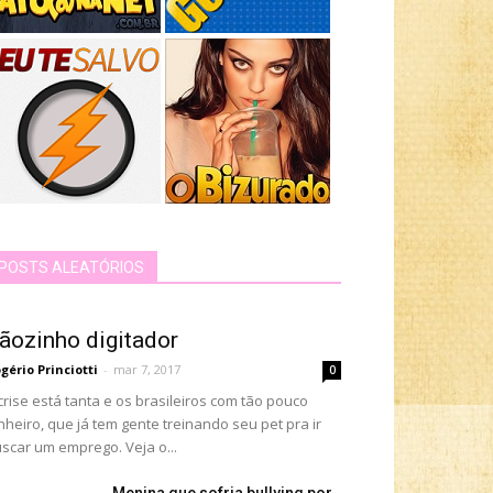
POSTS ALEATÓRIOS
ãozinho digitador
gério Princiotti
-
mar 7, 2017
0
crise está tanta e os brasileiros com tão pouco
nheiro, que já tem gente treinando seu pet pra ir
scar um emprego. Veja o...