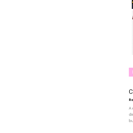
C
Ro
A 
di
bu