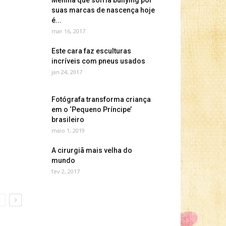
Menina que sofria bullying por
suas marcas de nascença hoje
é...
mar 16, 2017
Este cara faz esculturas
incríveis com pneus usados
jan 24, 2017
Fotógrafa transforma criança
em o ‘Pequeno Príncipe’
brasileiro
maio 1, 2019
A cirurgiã mais velha do
mundo
fev 2, 2017