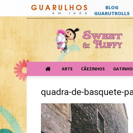
Sweet
&
Fluffy
ARTE
CÃEZINHOS
GATINHO
quadra-de-basquete-par