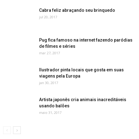
Cabra feliz abraçando seu brinquedo
jul 20, 2017
Pug fica famoso na internet fazendo paródias
de filmes e séries
mar 27, 2017
Ilustrador pinta locais que gosta em suas
viagens pela Europa
jan 30, 2017
Artista japonês cria animais inacreditáveis
usando balões
maio 31, 2017