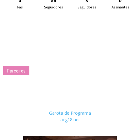
0
86
3
0
Fãs
Seguidores
Seguidores
Assinantes
Parceiros
Garota de Programa
acg18.net