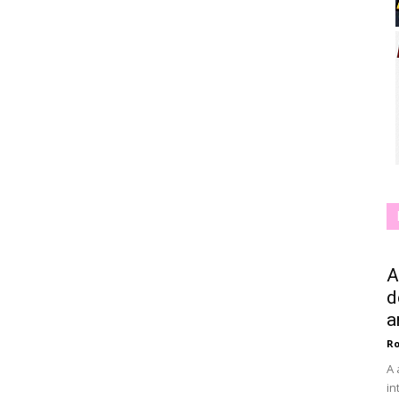
A
d
a
Ro
A 
in