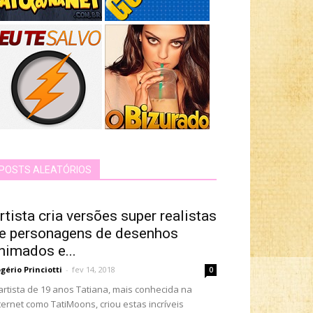
POSTS ALEATÓRIOS
rtista cria versões super realistas
e personagens de desenhos
nimados e...
gério Princiotti
-
fev 14, 2018
0
artista de 19 anos Tatiana, mais conhecida na
ternet como TatiMoons, criou estas incríveis