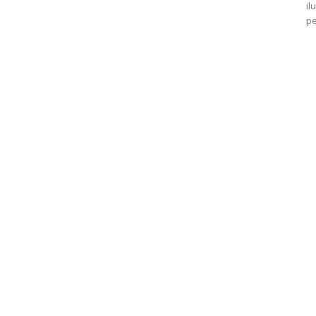
il
pe