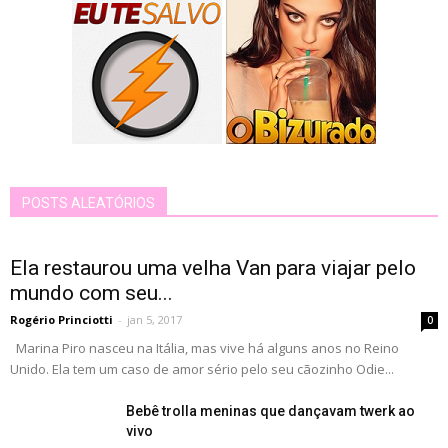
POSTS ALEATÓRIOS
Ela restaurou uma velha Van para viajar pelo
mundo com seu...
Rogério Princiotti
-
jan 5, 2017
0
Marina Piro nasceu na Itália, mas vive há alguns anos no Reino
Unido. Ela tem um caso de amor sério pelo seu cãozinho Odie...
Bebê trolla meninas que dançavam twerk ao
vivo