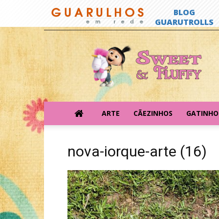
Sweet
&
Fluffy
ARTE
CÃEZINHOS
GATINHO
nova-iorque-arte (16)