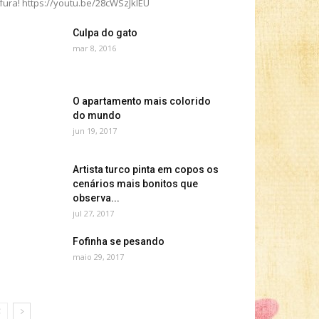
fura! https://youtu.be/28cWSzJklEU
Culpa do gato
mar 8, 2016
O apartamento mais colorido
do mundo
jun 19, 2017
Artista turco pinta em copos os
cenários mais bonitos que
observa...
jul 27, 2017
Fofinha se pesando
maio 29, 2017