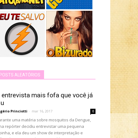
POSTS ALEATÓRIOS
 entrevista mais fofa que você já
iu
gério Princiotti
-
mar 16, 2017
0
rante uma matéria sobre mosquitos da Dengue,
a repórter decidiu entrevistar uma pequena
pinha, e ela deu um show de interpretação e