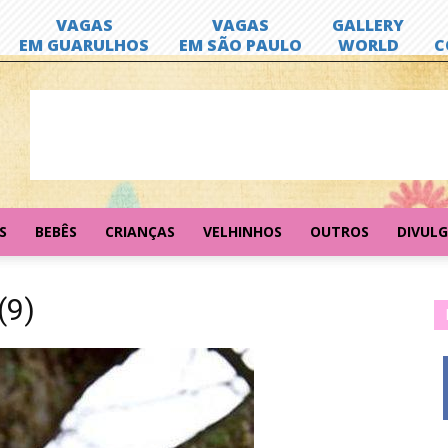
S
BEBÊS
CRIANÇAS
VELHINHOS
OUTROS
DIVUL
(9)