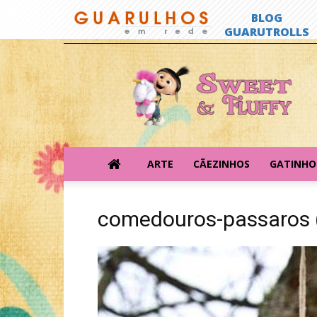
Sweet
&
Fluffy
ARTE
CÃEZINHOS
GATINHO
comedouros-passaros 