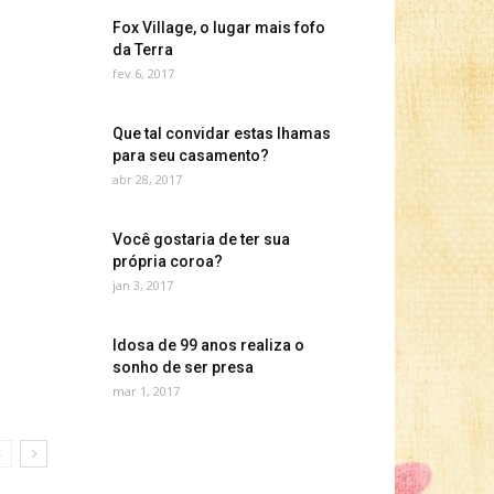
Fox Village, o lugar mais fofo
da Terra
fev 6, 2017
Que tal convidar estas lhamas
para seu casamento?
abr 28, 2017
Você gostaria de ter sua
própria coroa?
jan 3, 2017
Idosa de 99 anos realiza o
sonho de ser presa
mar 1, 2017