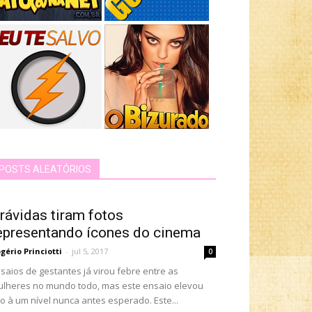
POSTS ALEATÓRIOS
rávidas tiram fotos
epresentando ícones do cinema
gério Princiotti
-
jul 5, 2017
0
saios de gestantes já virou febre entre as
lheres no mundo todo, mas este ensaio elevou
to à um nível nunca antes esperado. Este...