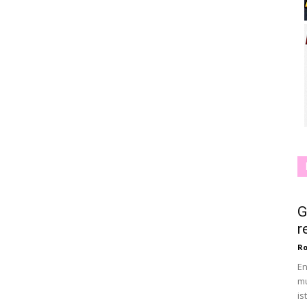
G
r
Ro
En
mu
is