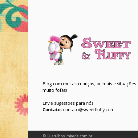
Blog com muitas crianças, animais e situações
muito fofas!
Envie sugestões para nós!
Contato:
contato@sweetfluffy.com
© GuarulhosEmRede.com.br