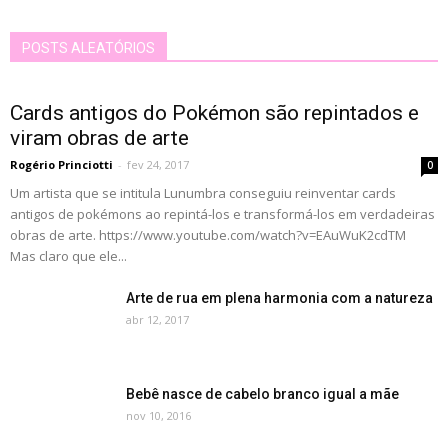
POSTS ALEATÓRIOS
Cards antigos do Pokémon são repintados e
viram obras de arte
Rogério Princiotti
-
fev 24, 2017
0
Um artista que se intitula Lunumbra conseguiu reinventar cards
antigos de pokémons ao repintá-los e transformá-los em verdadeiras
obras de arte. https://www.youtube.com/watch?v=EAuWuK2cdTM
Mas claro que ele...
Arte de rua em plena harmonia com a natureza
abr 12, 2017
Bebê nasce de cabelo branco igual a mãe
nov 10, 2016