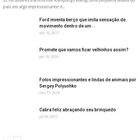
22 mil dólares transformar Kampung Pelangi, uma pequena aldeia do
país em algo impressionante! A...
Ford inventa berço que imita sensação de
movimento dentro de um...
abr 10, 2017
Promete que vamos ficar velhinhos assim?
jan 19, 2016
Fotos impressionantes e lindas de animais por
Sergey Polyushko
nov 17, 2016
Cabra feliz abraçando seu brinquedo
jul 20, 2017