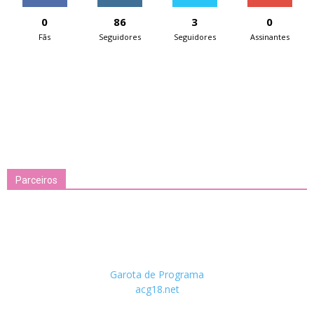
0
86
3
0
Fãs
Seguidores
Seguidores
Assinantes
Parceiros
Garota de Programa
acg18.net