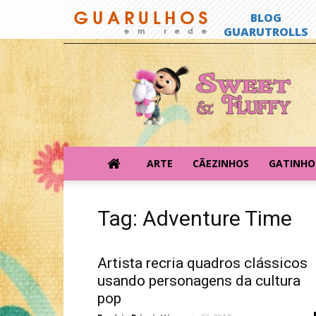
Sweet
&
Fluffy
ARTE
CÃEZINHOS
GATINHO
Tag: Adventure Time
Artista recria quadros clássicos
usando personagens da cultura
pop