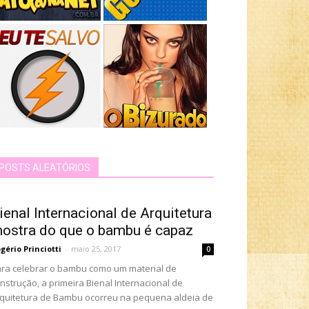
POSTS ALEATÓRIOS
ienal Internacional de Arquitetura
ostra do que o bambu é capaz
gério Princiotti
-
maio 25, 2017
0
ra celebrar o bambu como um material de
nstrução, a primeira Bienal Internacional de
quitetura de Bambu ocorreu na pequena aldeia de