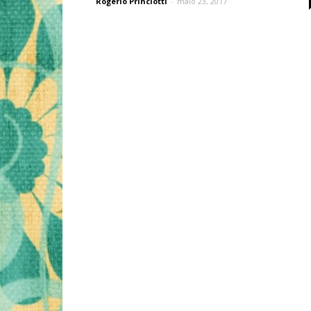
Rogério Princiotti
-
maio 23, 2017