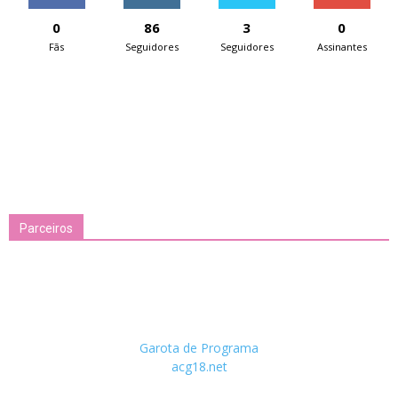
0
86
3
0
Fãs
Seguidores
Seguidores
Assinantes
Parceiros
Garota de Programa
acg18.net