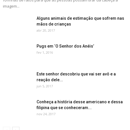
fofinhas de ratos para que as pessoas possam tirar da cabeça a
imagem...
Alguns animais de estimação que sofrem nas
mãos de crianças
abr 20, 2017
Pugs em ‘O Senhor dos Anéis’
fev 1, 2016
Este senhor descobriu que vai ser avô e a
reação dele...
jun 5, 2017
Conheça a história desse americano e dessa
filipina que se conheceram...
nov 24, 2017