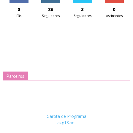
0
86
3
0
Fãs
Seguidores
Seguidores
Assinantes
Parceiros
Garota de Programa
acg18.net