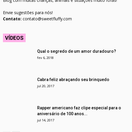
Blog com muitas crianças, animais e situações muito fofas!
Envie sugestões para nós!
Contato:
contato@sweetfluffy.com
VÍDEOS
Qual o segredo de um amor duradouro?
fev 6, 2018
Cabra feliz abraçando seu brinquedo
jul 20, 2017
Rapper americano faz clipe especial para o
aniversário de 100 anos...
jul 14, 2017