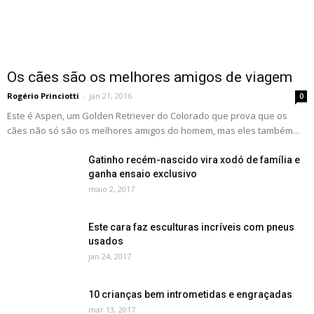
Os cães são os melhores amigos de viagem
Rogério Princiotti
-
jan 21, 2016
0
Este é Aspen, um Golden Retriever do Colorado que prova que os
cães não só são os melhores amigos do homem, mas eles também...
Gatinho recém-nascido vira xodó de família e
ganha ensaio exclusivo
maio 2, 2017
Este cara faz esculturas incríveis com pneus
usados
jan 24, 2017
10 crianças bem intrometidas e engraçadas
mar 13, 2017