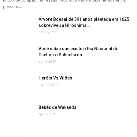
lo do que compartilhar essas fotos tocantes de casamentos entre
pessoas...
Árvore Bonsai de 391 anos plantada em 1625
sobreviveu a Hiroshima...
dez 27, 2016
Você sabia que existe o Dia Nacional do
Cachorro Salsicha no...
abr 4, 2017
Heróis Vs Vilões
nov 24, 2016
Bebês de Wakanda
ago 1, 2019