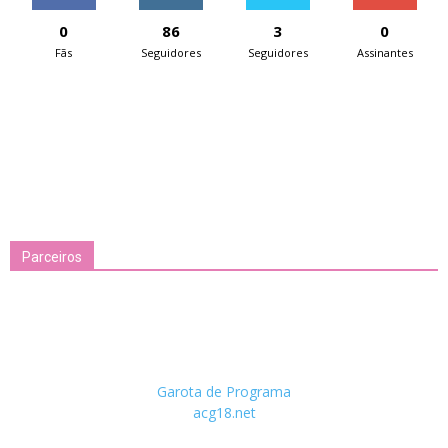
0
86
3
0
Fãs
Seguidores
Seguidores
Assinantes
Parceiros
Garota de Programa
acg18.net