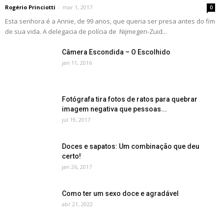
Rogério Princiotti
-
mar 1, 2017
0
Esta senhora é a Annie, de 99 anos, que queria ser presa antes do fim
de sua vida. A delegacia de polícia de Nijmegen-Zuid...
Câmera Escondida – O Escolhido
jan 11, 2016
Fotógrafa tira fotos de ratos para quebrar
imagem negativa que pessoas...
jul 19, 2017
Doces e sapatos: Um combinação que deu
certo!
jan 26, 2017
Como ter um sexo doce e agradável
abr 21, 2022