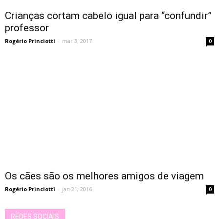
Crianças cortam cabelo igual para “confundir”
professor
Rogério Princiotti
-
mar 3, 2017
0
Os cães são os melhores amigos de viagem
Rogério Princiotti
-
jan 21, 2016
0
REDES SOCIAIS