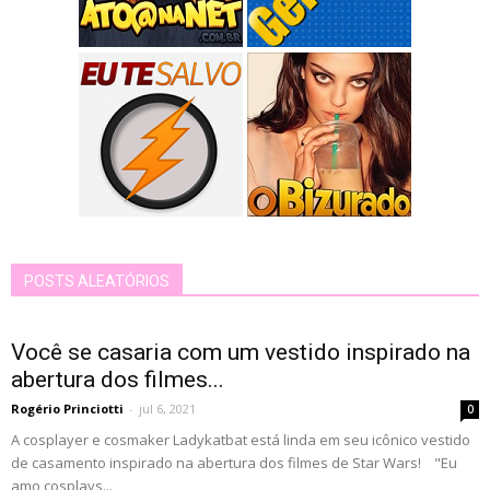
POSTS ALEATÓRIOS
Você se casaria com um vestido inspirado na
abertura dos filmes...
Rogério Princiotti
-
jul 6, 2021
0
A cosplayer e cosmaker Ladykatbat está linda em seu icônico vestido
de casamento inspirado na abertura dos filmes de Star Wars! "Eu
amo cosplays...