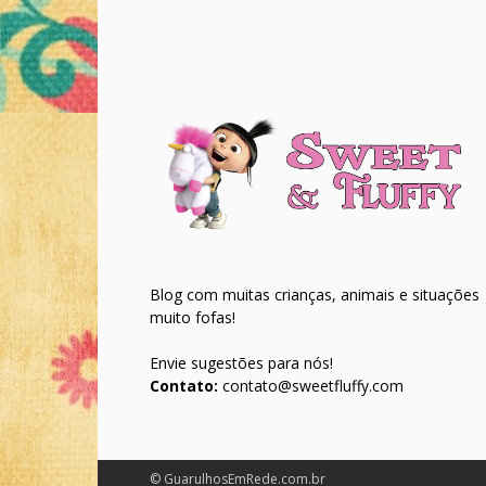
Blog com muitas crianças, animais e situações
muito fofas!
Envie sugestões para nós!
Contato:
contato@sweetfluffy.com
© GuarulhosEmRede.com.br