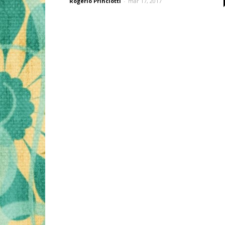
Rogério Princiotti
-
mar 17, 2017