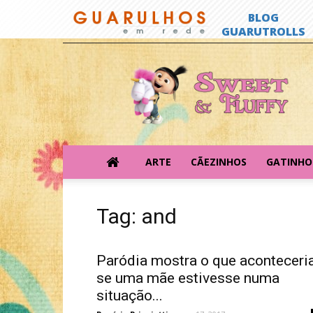
Sweet
&
Fluffy
ARTE
CÃEZINHOS
GATINHO
Tag: and
Paródia mostra o que aconteceri
se uma mãe estivesse numa
situação...