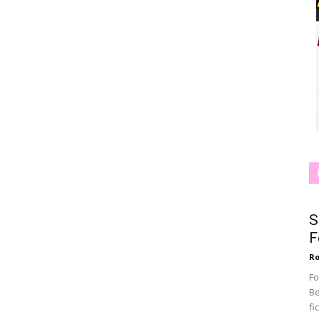
S
F
Ro
Fo
Be
fi