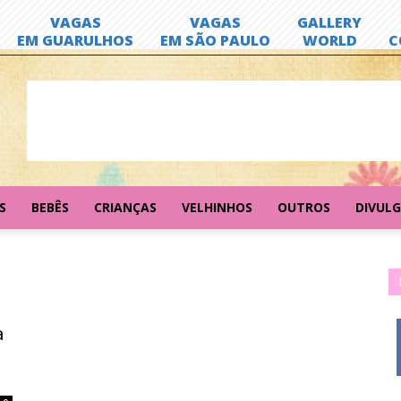
S
BEBÊS
CRIANÇAS
VELHINHOS
OUTROS
DIVUL
a