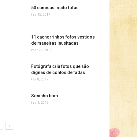
50 camisas muito fofas
fev 15, 2017
11 cachorrinhos fofos vestidos
de maneiras inusitadas
mar 27, 2017
Fotógrafa cria fotos que são
dignas de contos de fadas
fev 8, 2017
Soninho bom
fev 1, 2016