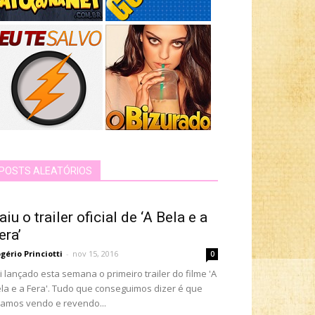
POSTS ALEATÓRIOS
aiu o trailer oficial de ‘A Bela e a
era’
gério Princiotti
-
nov 15, 2016
0
i lançado esta semana o primeiro trailer do filme 'A
la e a Fera'. Tudo que conseguimos dizer é que
camos vendo e revendo...